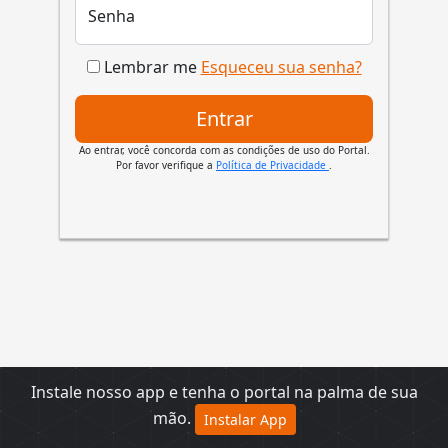
Senha
Lembrar me
Esqueceu sua senha?
Entrar
Ao entrar, você concorda com as condições de uso do Portal.
Por favor verifique a
Política de Privacidade
.
Instale nosso app e tenha o portal na palma de sua
🍪 Este site usa cookies para garantir que você
mão.
obtenha a melhor experiência.
Saiba Mais
Instalar App
Aceitar